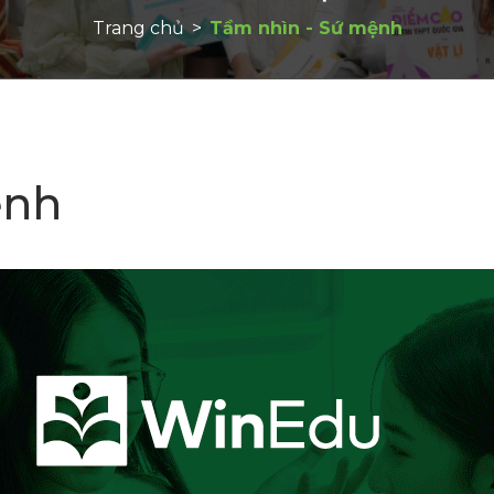
Trang chủ
>
Tầm nhìn - Sứ mệnh
ệnh