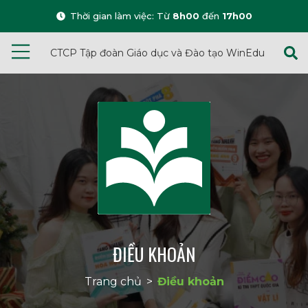
Thời gian làm việc: Từ
8h00
đến
17h00
CTCP Tập đoàn Giáo dục và Đào tạo WinEdu
ĐIỀU KHOẢN
Trang chủ
>
Điều khoản