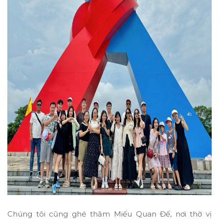
Chúng tôi cũng ghé thăm Miếu Quan Đế, nơi thờ vị