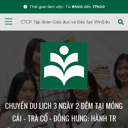
Thời gian làm việc: Từ
8h00
đến
17h00
CTCP Tập đoàn Giáo dục và Đào tạo WinEdu
CHUYẾN DU LỊCH 3 NGÀY 2 ĐÊM TẠI MÓNG
CÁI - TRÀ CỔ - ĐÔNG HƯNG: HÀNH TR